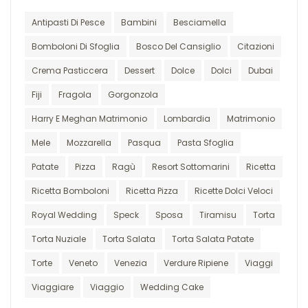
Antipasti Di Pesce
Bambini
Besciamella
Bomboloni Di Sfoglia
Bosco Del Cansiglio
Citazioni
Crema Pasticcera
Dessert
Dolce
Dolci
Dubai
Fiji
Fragola
Gorgonzola
Harry E Meghan Matrimonio
Lombardia
Matrimonio
Mele
Mozzarella
Pasqua
Pasta Sfoglia
Patate
Pizza
Ragù
Resort Sottomarini
Ricetta
Ricetta Bomboloni
Ricetta Pizza
Ricette Dolci Veloci
Royal Wedding
Speck
Sposa
Tiramisu
Torta
Torta Nuziale
Torta Salata
Torta Salata Patate
Torte
Veneto
Venezia
Verdure Ripiene
Viaggi
Viaggiare
Viaggio
Wedding Cake