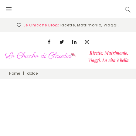
Skip
to
content
Le Chicche Blog:
Ricette, Matrimonio, Viaggi.
Facebook
Twitter
Linkedin
Instagram
Ricette, Matrimonio,
Viaggi. La vita è bella.
Home
|
dolce