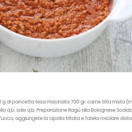
50 g di pancetta tesa macinata 700 gr. carne trita mista (
io q.b. sale q.b. Preparazione Ragù alla Bolognese Scald
fuoco, aggiungete la cipolla tritata e fatela rosolare dol