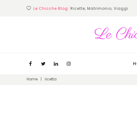
Skip
Le Chicche Blog:
Ricette, Matrimonio, Viaggi.
to
content
H
Facebook
Twitter
Linkedin
Instagram
Home
|
ricetta