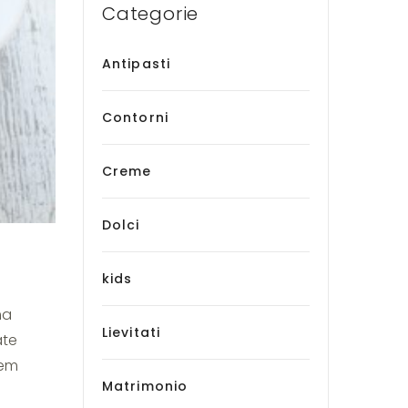
Categorie
Antipasti
Contorni
Creme
Dolci
kids
ma
Lievitati
ate
cem
Matrimonio