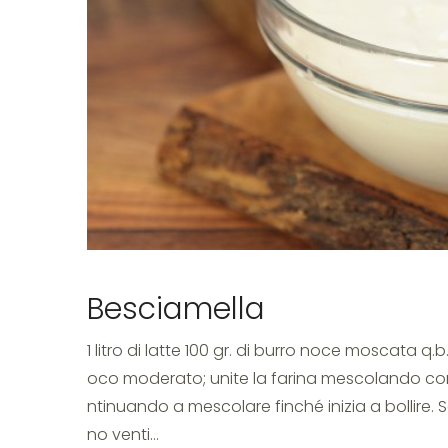
ricett
Besciamella
1 litro di latte 100 gr. di burro noce moscata q
oco moderato; unite la farina mescolando con la
ntinuando a mescolare finché inizia a bollire. 
no venti…