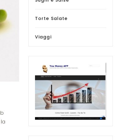
Sughi e Salse
Torte Salate
Viaggi
 b
 la