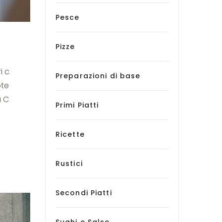
Pesce
Pizze
i c
Preparazioni di base
ote
a C
Primi Piatti
Ricette
Rustici
Secondi Piatti