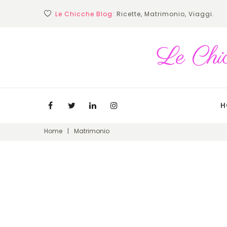
Skip
Le Chicche Blog:
Ricette, Matrimonio, Viaggi.
to
content
H
Facebook
Twitter
Linkedin
Instagram
Home
|
Matrimonio