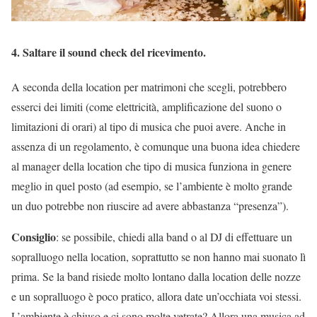
4. Saltare il sound check del ricevimento.
A seconda della location per matrimoni che scegli, potrebbero
esserci dei limiti (come elettricità, amplificazione del suono o
limitazioni di orari) al tipo di musica che puoi avere. Anche in
assenza di un regolamento, è comunque una buona idea chiedere
al manager della location che tipo di musica funziona in genere
meglio in quel posto (ad esempio, se l’ambiente è molto grande
un duo potrebbe non riuscire ad avere abbastanza “presenza”).
Consiglio
: se possibile, chiedi alla band o al DJ di effettuare un
sopralluogo nella location, soprattutto se non hanno mai suonato lì
prima. Se la band risiede molto lontano dalla location delle nozze
e un sopralluogo è poco pratico, allora date un’occhiata voi stessi.
L’ambiente è chiuso e ci sono molte vetrate? Allora una musica ad