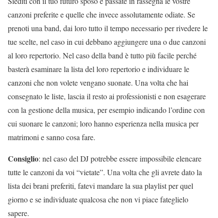
Siediti con il tuo futuro sposo e passate in rassegna le vostre
canzoni preferite e quelle che invece assolutamente odiate. Se
prenoti una band, dai loro tutto il tempo necessario per rivedere le
tue scelte, nel caso in cui debbano aggiungere una o due canzoni
al loro repertorio. Nel caso della band è tutto più facile perché
basterà esaminare la lista del loro repertorio e individuare le
canzoni che non volete vengano suonate. Una volta che hai
consegnato le liste, lascia il resto ai professionisti e non esagerare
con la gestione della musica, per esempio indicando l’ordine con
cui suonare le canzoni; loro hanno esperienza nella musica per
matrimoni e sanno cosa fare.
Consiglio
: nel caso del DJ potrebbe essere impossibile elencare
tutte le canzoni da voi “vietate”. Una volta che gli avrete dato la
lista dei brani preferiti, fatevi mandare la sua playlist per quel
giorno e se individuate qualcosa che non vi piace fateglielo
sapere.