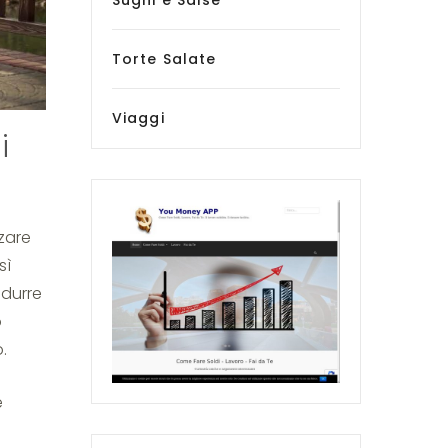
Sughi e Salse
Torte Salate
Viaggi
i
zare
sì
odurre
o
.
e