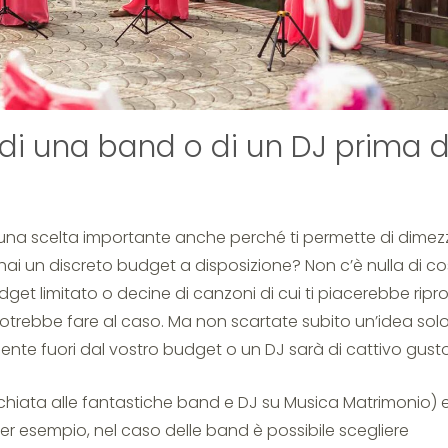
dea di una band o di un DJ prima d
 una scelta importante anche perché ti permette di dimez
e hai un discreto budget a disposizione? Non c’è nulla di co
et limitato o decine di canzoni di cui ti piacerebbe ripr
 potrebbe fare al caso. Ma non scartate subito un’idea sol
te fuori dal vostro budget o un DJ sarà di cattivo gusto
cchiata alle fantastiche band e DJ su Musica Matrimonio) 
 per esempio, nel caso delle band è possibile scegliere