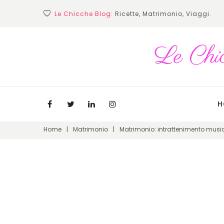
Skip
Le Chicche Blog:
Ricette, Matrimonio, Viaggi.
to
content
H
Facebook
Twitter
Linkedin
Instagram
Home
|
Matrimonio
|
Matrimonio: intrattenimento musica