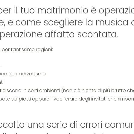
per il tuo matrimonio è operazi
le, e come scegliere la musica 
perazione affatto scontata.
per tantissime ragioni:
e
one ed il nervosismo
ti
tidiscono in certi ambienti (non c’è niente di più brutto ch
sate sui piatti oppure il vociferare degli invitati che rimb
olto una serie di errori comun