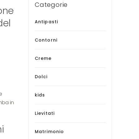
Categorie
one
del
Antipasti
Contorni
Creme
Dolci
e
kids
omba in
Lievitati
i
Matrimonio