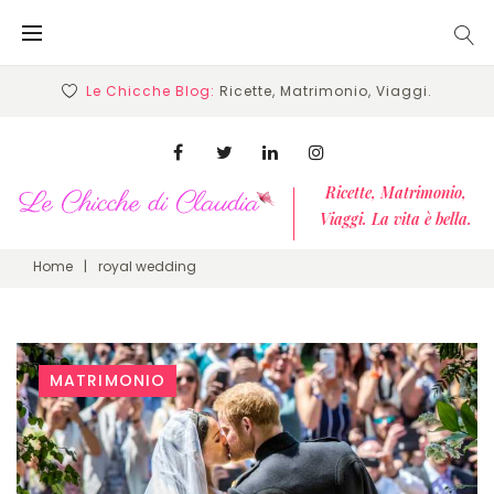
Skip
to
content
Le Chicche Blog:
Ricette, Matrimonio, Viaggi.
Facebook
Twitter
Linkedin
Instagram
Ricette, Matrimonio,
Viaggi. La vita è bella.
Home
|
royal wedding
Tag:
MATRIMONIO
royal