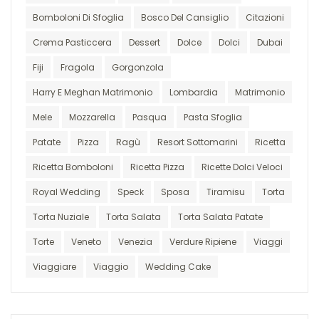
Bomboloni Di Sfoglia
Bosco Del Cansiglio
Citazioni
Crema Pasticcera
Dessert
Dolce
Dolci
Dubai
Fiji
Fragola
Gorgonzola
Harry E Meghan Matrimonio
Lombardia
Matrimonio
Mele
Mozzarella
Pasqua
Pasta Sfoglia
Patate
Pizza
Ragù
Resort Sottomarini
Ricetta
Ricetta Bomboloni
Ricetta Pizza
Ricette Dolci Veloci
Royal Wedding
Speck
Sposa
Tiramisu
Torta
Torta Nuziale
Torta Salata
Torta Salata Patate
Torte
Veneto
Venezia
Verdure Ripiene
Viaggi
Viaggiare
Viaggio
Wedding Cake