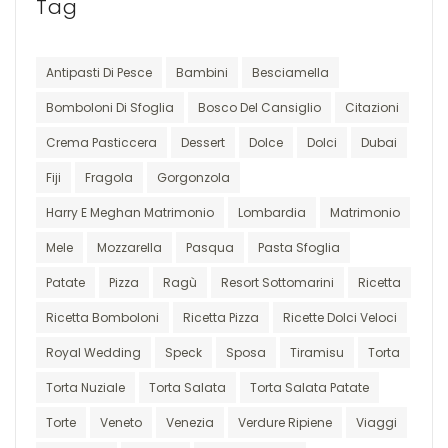
Tag
Antipasti Di Pesce
Bambini
Besciamella
Bomboloni Di Sfoglia
Bosco Del Cansiglio
Citazioni
Crema Pasticcera
Dessert
Dolce
Dolci
Dubai
Fiji
Fragola
Gorgonzola
Harry E Meghan Matrimonio
Lombardia
Matrimonio
Mele
Mozzarella
Pasqua
Pasta Sfoglia
Patate
Pizza
Ragù
Resort Sottomarini
Ricetta
Ricetta Bomboloni
Ricetta Pizza
Ricette Dolci Veloci
Royal Wedding
Speck
Sposa
Tiramisu
Torta
Torta Nuziale
Torta Salata
Torta Salata Patate
Torte
Veneto
Venezia
Verdure Ripiene
Viaggi