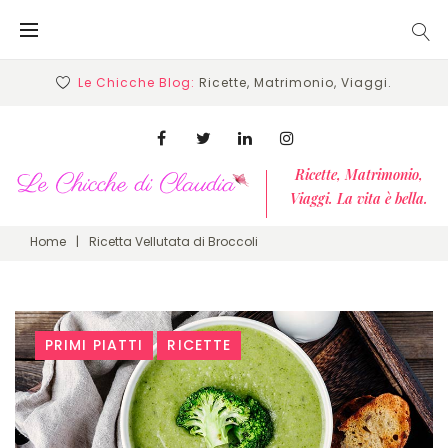
Skip
to
content
Le Chicche Blog:
Ricette, Matrimonio, Viaggi.
Facebook
Twitter
Linkedin
Instagram
Ricette, Matrimonio,
Viaggi. La vita è bella.
Home
|
Ricetta Vellutata di Broccoli
Tag:
PRIMI PIATTI
RICETTE
Ricetta