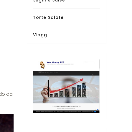
Sughi e Salse
Torte Salate
Viaggi
odo da