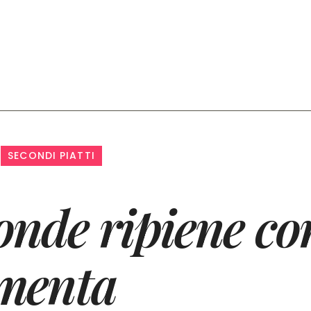
SECONDI PIATTI
onde ripiene co
menta