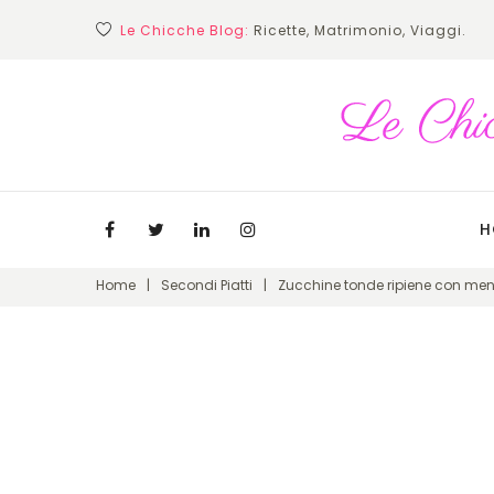
Skip
Le Chicche Blog:
Ricette, Matrimonio, Viaggi.
to
content
H
Facebook
Twitter
Linkedin
Instagram
Home
|
Secondi Piatti
|
Zucchine tonde ripiene con me