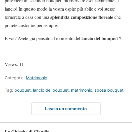
prevedere un secondo bouquet, da riservare esclusivamente al
lancio! In questo modo la vostra ospite più abile e voi stesse
splendida composizione floreale
tornerete a casa con una
che
potrete custodire per sempre.
lancio del bouquet
E voi? Avete già pensato al momento del
?
Views: 11
Categorie:
Matrimonio
Tag:
bouquet
,
lancio del bouquet
,
matrimonio
,
sposa bouquet
Lascia un commento
Le Chicche di Claudia