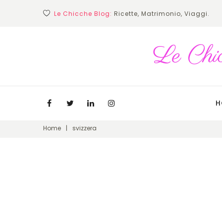
Skip
Le Chicche Blog:
Ricette, Matrimonio, Viaggi.
to
content
H
Facebook
Twitter
Linkedin
Instagram
Home
|
svizzera