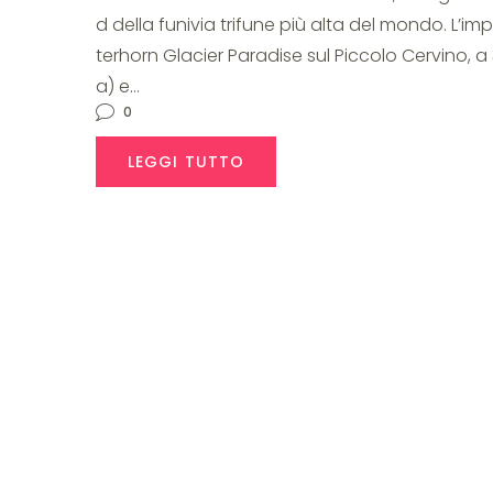
d della funivia trifune più alta del mondo. L’i
terhorn Glacier Paradise sul Piccolo Cervino, a 
a) e…
0
LEGGI TUTTO