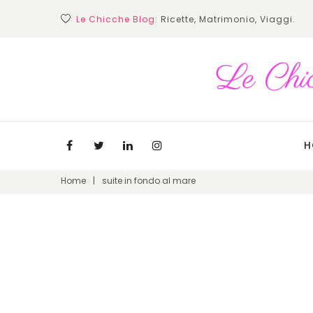
Skip
Le Chicche Blog:
Ricette, Matrimonio, Viaggi.
to
content
H
Facebook
Twitter
Linkedin
Instagram
Home
|
suite in fondo al mare