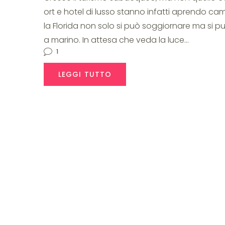
ort e hotel di lusso stanno infatti aprendo camere
al
la Florida non solo si può soggiornare ma si può
a marino. In attesa che veda la luce…
1
LEGGI TUTTO
mare