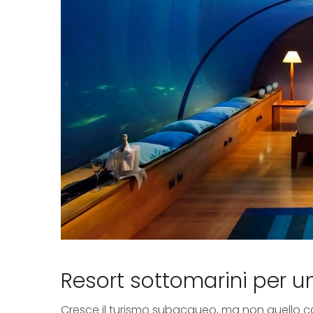
suite
in
fondo
Resort sottomarini per 
Cresce il turismo subacqueo, ma non quello c