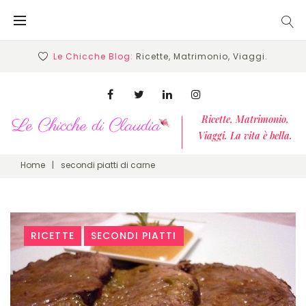
Skip
to
content
Le Chicche Blog:
Ricette, Matrimonio, Viaggi.
Facebook
Twitter
Linkedin
Instagram
Ricette, Matrimonio,
Viaggi. La vita è bella.
Home
|
secondi piatti di carne
Tag:
RICETTE
SECONDI PIATTI
secondi