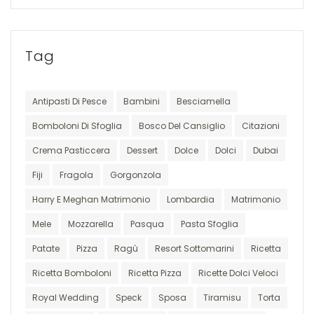
Tag
Antipasti Di Pesce
Bambini
Besciamella
Bomboloni Di Sfoglia
Bosco Del Cansiglio
Citazioni
Crema Pasticcera
Dessert
Dolce
Dolci
Dubai
Fiji
Fragola
Gorgonzola
Harry E Meghan Matrimonio
Lombardia
Matrimonio
Mele
Mozzarella
Pasqua
Pasta Sfoglia
Patate
Pizza
Ragù
Resort Sottomarini
Ricetta
Ricetta Bomboloni
Ricetta Pizza
Ricette Dolci Veloci
Royal Wedding
Speck
Sposa
Tiramisu
Torta