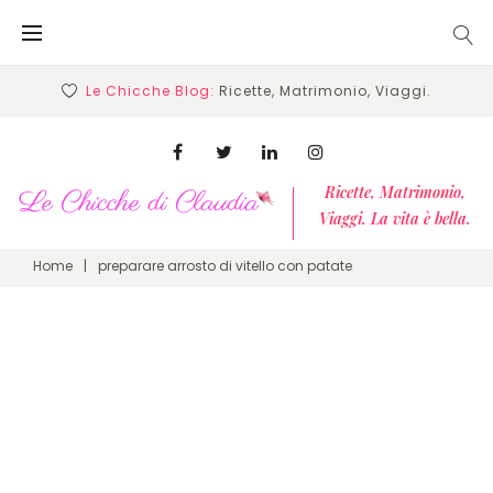
Skip
to
content
Le Chicche Blog:
Ricette, Matrimonio, Viaggi.
Facebook
Twitter
Linkedin
Instagram
Ricette, Matrimonio,
Viaggi. La vita è bella.
Home
|
preparare arrosto di vitello con patate