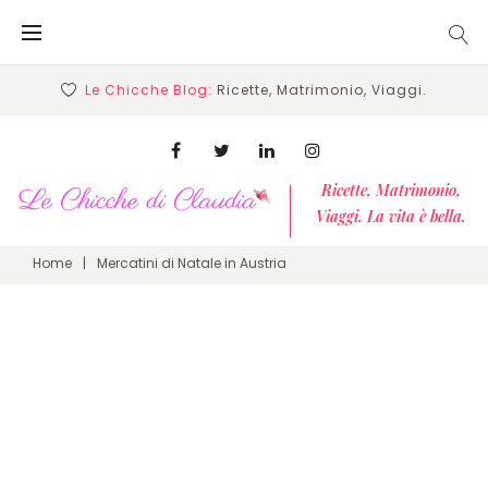
Skip
to
content
Le Chicche Blog:
Ricette, Matrimonio, Viaggi.
Facebook
Twitter
Linkedin
Instagram
Ricette, Matrimonio,
Viaggi. La vita è bella.
Home
|
Mercatini di Natale in Austria