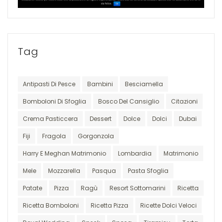
Tag
Antipasti Di Pesce
Bambini
Besciamella
Bomboloni Di Sfoglia
Bosco Del Cansiglio
Citazioni
Crema Pasticcera
Dessert
Dolce
Dolci
Dubai
Fiji
Fragola
Gorgonzola
Harry E Meghan Matrimonio
Lombardia
Matrimonio
Mele
Mozzarella
Pasqua
Pasta Sfoglia
Patate
Pizza
Ragù
Resort Sottomarini
Ricetta
Ricetta Bomboloni
Ricetta Pizza
Ricette Dolci Veloci