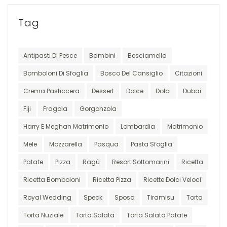
Tag
Antipasti Di Pesce
Bambini
Besciamella
Bomboloni Di Sfoglia
Bosco Del Cansiglio
Citazioni
Crema Pasticcera
Dessert
Dolce
Dolci
Dubai
Fiji
Fragola
Gorgonzola
Harry E Meghan Matrimonio
Lombardia
Matrimonio
Mele
Mozzarella
Pasqua
Pasta Sfoglia
Patate
Pizza
Ragù
Resort Sottomarini
Ricetta
Ricetta Bomboloni
Ricetta Pizza
Ricette Dolci Veloci
Royal Wedding
Speck
Sposa
Tiramisu
Torta
Torta Nuziale
Torta Salata
Torta Salata Patate