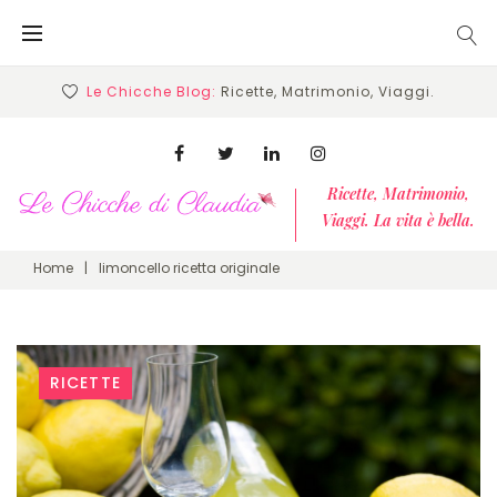
Skip
to
content
Le Chicche Blog:
Ricette, Matrimonio, Viaggi.
Facebook
Twitter
Linkedin
Instagram
Ricette, Matrimonio,
Viaggi. La vita è bella.
Home
|
limoncello ricetta originale
Tag:
RICETTE
limoncello