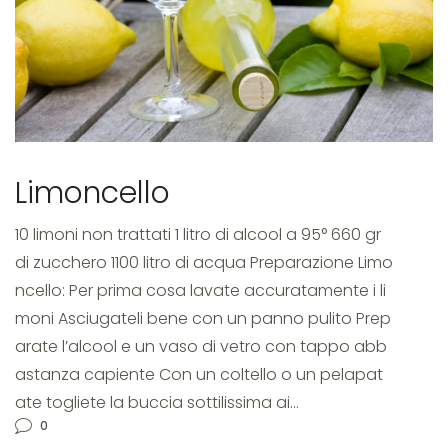
ricetta
originale
Limoncello
10 limoni non trattati 1 litro di alcool a 95° 660 gr
di zucchero 1100 litro di acqua Preparazione Limo
ncello: Per prima cosa lavate accuratamente i li
moni Asciugateli bene con un panno pulito Prep
arate l’alcool e un vaso di vetro con tappo abb
astanza capiente Con un coltello o un pelapat
ate togliete la buccia sottilissima ai…
0