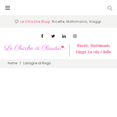
Skip
to
content
Le Chicche Blog:
Ricette, Matrimonio, Viaggi.
Facebook
Twitter
Linkedin
Instagram
Ricette, Matrimonio,
Viaggi. La vita è bella.
Home
|
Lasagne al Ragù