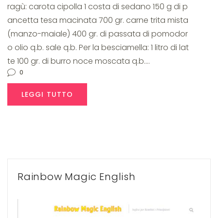
ragù: carota cipolla 1 costa di sedano 150 g di p
ancetta tesa macinata 700 gr. carne trita mista
(manzo-maiale) 400 gr. di passata di pomodor
o olio q.b. sale q.b. Per la besciamella: 1 litro di lat
te 100 gr. di burro noce moscata q.b.…
0
LEGGI TUTTO
Rainbow Magic English