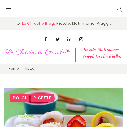
Skip
to
content
Le Chicche Blog:
Ricette, Matrimonio, Viaggi.
Facebook
Twitter
Linkedin
Instagram
Ricette, Matrimonio,
Viaggi. La vita è bella.
Home
|
frutta
Tag:
DOLCI
RICETTE
frutta