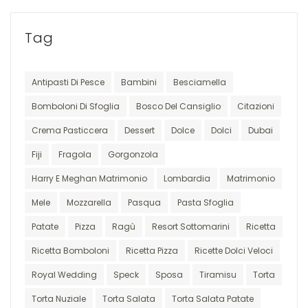
Tag
Antipasti Di Pesce
Bambini
Besciamella
Bomboloni Di Sfoglia
Bosco Del Cansiglio
Citazioni
Crema Pasticcera
Dessert
Dolce
Dolci
Dubai
Fiji
Fragola
Gorgonzola
Harry E Meghan Matrimonio
Lombardia
Matrimonio
Mele
Mozzarella
Pasqua
Pasta Sfoglia
Patate
Pizza
Ragù
Resort Sottomarini
Ricetta
Ricetta Bomboloni
Ricetta Pizza
Ricette Dolci Veloci
Royal Wedding
Speck
Sposa
Tiramisu
Torta
Torta Nuziale
Torta Salata
Torta Salata Patate