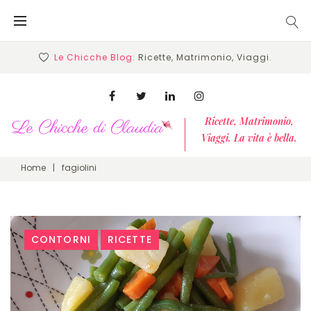
Skip
to
content
Le Chicche Blog:
Ricette, Matrimonio, Viaggi.
Facebook
Twitter
Linkedin
Instagram
Ricette, Matrimonio,
Viaggi. La vita è bella.
Home
|
fagiolini
Tag:
CONTORNI
RICETTE
fagiolini