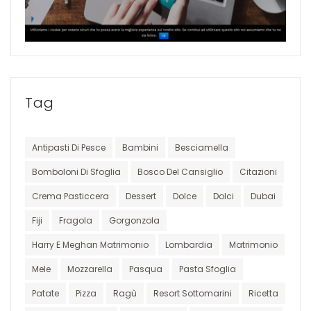
Tag
Antipasti Di Pesce
Bambini
Besciamella
Bomboloni Di Sfoglia
Bosco Del Cansiglio
Citazioni
Crema Pasticcera
Dessert
Dolce
Dolci
Dubai
Fiji
Fragola
Gorgonzola
Harry E Meghan Matrimonio
Lombardia
Matrimonio
Mele
Mozzarella
Pasqua
Pasta Sfoglia
Patate
Pizza
Ragù
Resort Sottomarini
Ricetta