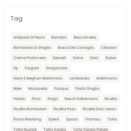
Tag
Antipasti Di Pesce
Bambini
Besciamella
Bomboloni Di Sfoglia
Bosco Del Cansiglio
Citazioni
Crema Pasticcera
Dessert
Dolce
Dolci
Dubai
Fiji
Fragola
Gorgonzola
Harry E Meghan Matrimonio
Lombardia
Matrimonio
Mele
Mozzarella
Pasqua
Pasta Sfoglia
Patate
Pizza
Ragù
Resort Sottomarini
Ricetta
Ricetta Bomboloni
Ricetta Pizza
Ricette Dolci Veloci
Royal Wedding
Speck
Sposa
Tiramisu
Torta
Torta Nuziale
Torta Salata
Torta Salata Patate