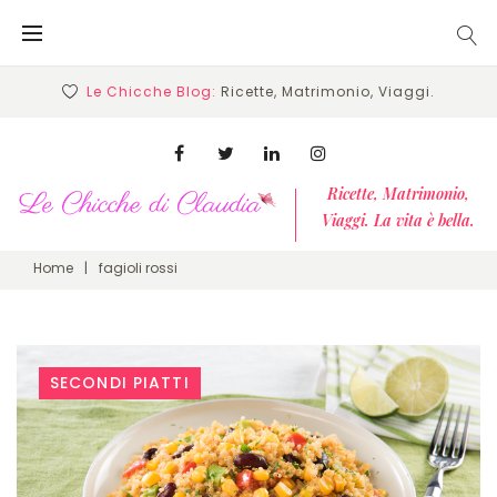
Skip
to
content
Le Chicche Blog:
Ricette, Matrimonio, Viaggi.
Facebook
Twitter
Linkedin
Instagram
Ricette, Matrimonio,
Viaggi. La vita è bella.
Home
|
fagioli rossi
Tag:
SECONDI PIATTI
fagioli