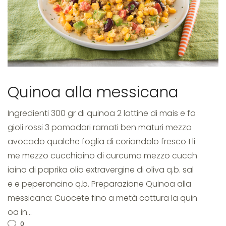
rossi
Quinoa alla messicana
Ingredienti 300 gr di quinoa 2 lattine di mais e fa
gioli rossi 3 pomodori ramati ben maturi mezzo
avocado qualche foglia di coriandolo fresco 1 li
me mezzo cucchiaino di curcuma mezzo cucch
iaino di paprika olio extravergine di oliva q.b. sal
e e peperoncino q.b. Preparazione Quinoa alla
messicana: Cuocete fino a metà cottura la quin
oa in…
0