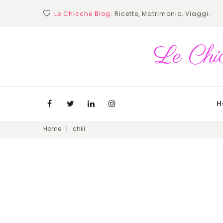
Skip
Le Chicche Blog:
Ricette, Matrimonio, Viaggi.
to
content
H
Facebook
Twitter
Linkedin
Instagram
Home
|
chili