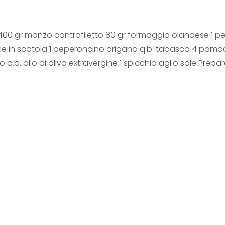
ane 400 gr manzo controfiletto 80 gr formaggio olandese 1 p
lce in scatola 1 peperoncino origano q.b. tabasco 4 pom
 q.b. olio di oliva extravergine 1 spicchio aglio sale Prepar