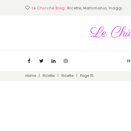
Skip
Le Chicche Blog:
Ricette, Matrimonio, Viaggi.
to
content
H
Facebook
Twitter
Linkedin
Instagram
Home
|
Ricette
|
Ricette
|
Page 15