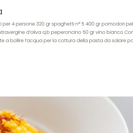
a
ti per 4 persone 320 gr spaghetti n° 5 400 gr pomodori pel
extravergine d’oliva q.b peperoncino 50 gr vino bianco C
te a bollire l’acqua per la cottura della pasta da salare po