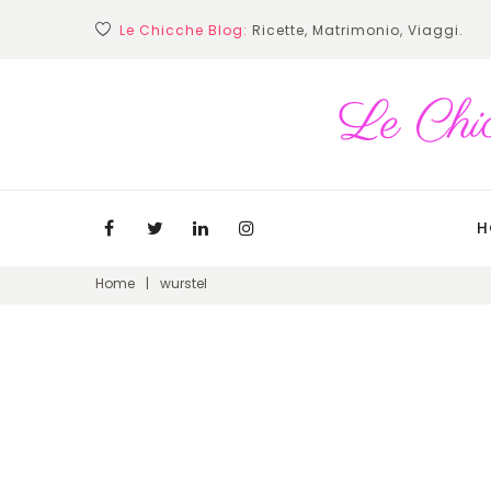
Skip
Le Chicche Blog:
Ricette, Matrimonio, Viaggi.
to
content
H
Facebook
Twitter
Linkedin
Instagram
Home
|
wurstel