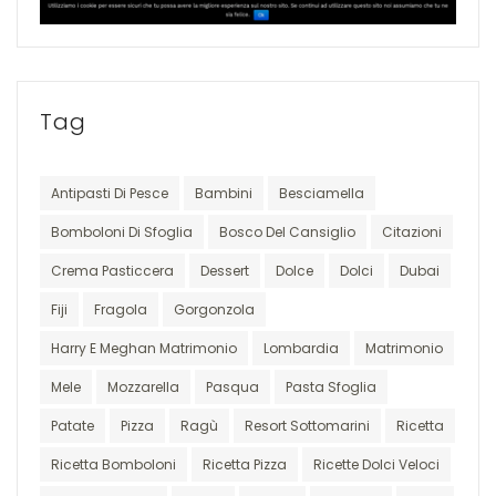
Tag
Antipasti Di Pesce
Bambini
Besciamella
Bomboloni Di Sfoglia
Bosco Del Cansiglio
Citazioni
Crema Pasticcera
Dessert
Dolce
Dolci
Dubai
Fiji
Fragola
Gorgonzola
Harry E Meghan Matrimonio
Lombardia
Matrimonio
Mele
Mozzarella
Pasqua
Pasta Sfoglia
Patate
Pizza
Ragù
Resort Sottomarini
Ricetta
Ricetta Bomboloni
Ricetta Pizza
Ricette Dolci Veloci