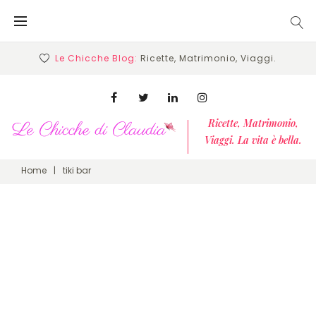
Skip
to
content
Le Chicche Blog:
Ricette, Matrimonio, Viaggi.
Facebook
Twitter
Linkedin
Instagram
Ricette, Matrimonio,
Viaggi. La vita è bella.
Home
|
tiki bar