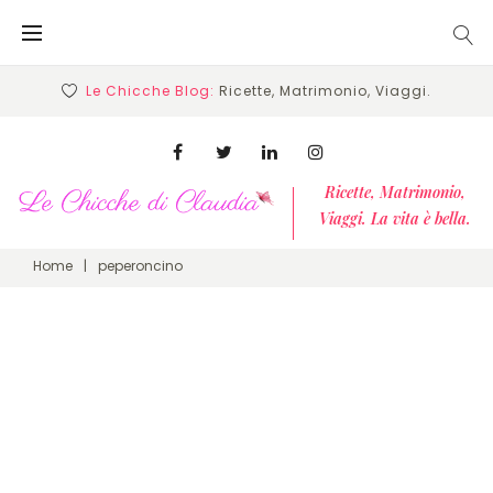
Skip
to
content
Le Chicche Blog:
Ricette, Matrimonio, Viaggi.
Facebook
Twitter
Linkedin
Instagram
Ricette, Matrimonio,
Viaggi. La vita è bella.
Home
|
peperoncino