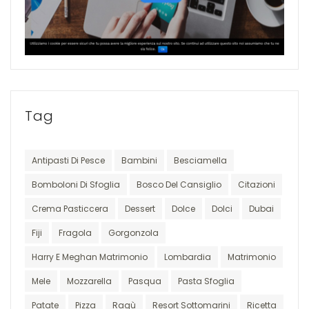
Tag
Antipasti Di Pesce
Bambini
Besciamella
Bomboloni Di Sfoglia
Bosco Del Cansiglio
Citazioni
Crema Pasticcera
Dessert
Dolce
Dolci
Dubai
Fiji
Fragola
Gorgonzola
Harry E Meghan Matrimonio
Lombardia
Matrimonio
Mele
Mozzarella
Pasqua
Pasta Sfoglia
Patate
Pizza
Ragù
Resort Sottomarini
Ricetta