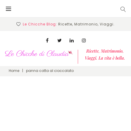
Skip
to
content
Le Chicche Blog:
Ricette, Matrimonio, Viaggi.
Facebook
Twitter
Linkedin
Instagram
Ricette, Matrimonio,
Viaggi. La vita è bella.
Home
|
panna cotta al cioccolato