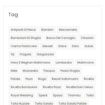
Tag
Antipasti Di Pesce
Bambini
Besciamella
Bomboloni Di Sfoglia
Bosco Del Cansiglio
Citazioni
Crema Pasticcera
Dessert
Dolce
Dolci
Dubai
Fiji
Fragola
Gorgonzola
Harry E Meghan Matrimonio
Lombardia
Matrimonio
Mele
Mozzarella
Pasqua
Pasta Sfoglia
Patate
Pizza
Ragù
Resort Sottomarini
Ricetta
Ricetta Bomboloni
Ricetta Pizza
Ricette Dolci Veloci
Royal Wedding
Speck
Sposa
Tiramisu
Torta
Torta Nuziale
Torta Salata
Torta Salata Patate