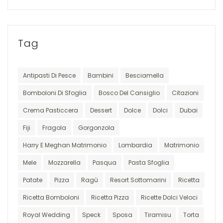
Tag
Antipasti Di Pesce
Bambini
Besciamella
Bomboloni Di Sfoglia
Bosco Del Cansiglio
Citazioni
Crema Pasticcera
Dessert
Dolce
Dolci
Dubai
Fiji
Fragola
Gorgonzola
Harry E Meghan Matrimonio
Lombardia
Matrimonio
Mele
Mozzarella
Pasqua
Pasta Sfoglia
Patate
Pizza
Ragù
Resort Sottomarini
Ricetta
Ricetta Bomboloni
Ricetta Pizza
Ricette Dolci Veloci
Royal Wedding
Speck
Sposa
Tiramisu
Torta