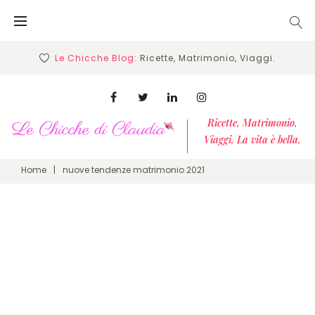
Skip
to
content
Le Chicche Blog:
Ricette, Matrimonio, Viaggi.
Facebook
Twitter
Linkedin
Instagram
Ricette, Matrimonio,
Viaggi. La vita è bella.
Home
|
nuove tendenze matrimonio 2021