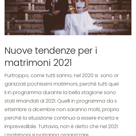
nuove
tendenze
Nuove tendenze per i
matrimoni 2021
matrimonio
Purtroppo, come tutti sanno, nel 2020 si sono or
ganizzati pochissimi matrimoni, perché tutti quel
2021
li in programma durante la bella stagione sono
stati rimandati al 2021. Quelli in programma da s
ettembre a dicembre non saranno molti, proprio
perché la situazione continua a essere incerta e
imprevedibile. Tuttavia, non è detto che nel 2021
i matrimoni si potranno organizzare…