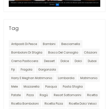
Tag
Antipasti Di Pesce
Bambini
Besciamella
Bomboloni Di Sfoglia
Bosco Del Cansiglio
Citazioni
Crema Pasticcera
Dessert
Dolce
Dolci
Dubai
Fiji
Fragola
Gorgonzola
Harry E Meghan Matrimonio
Lombardia
Matrimonio
Mele
Mozzarella
Pasqua
Pasta Sfoglia
Patate
Pizza
Ragù
Resort Sottomarini
Ricetta
Ricetta Bomboloni
Ricetta Pizza
Ricette Dolci Veloci