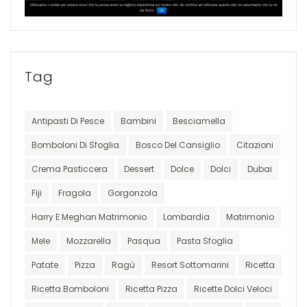
Tag
Antipasti Di Pesce
Bambini
Besciamella
Bomboloni Di Sfoglia
Bosco Del Cansiglio
Citazioni
Crema Pasticcera
Dessert
Dolce
Dolci
Dubai
Fiji
Fragola
Gorgonzola
Harry E Meghan Matrimonio
Lombardia
Matrimonio
Mele
Mozzarella
Pasqua
Pasta Sfoglia
Patate
Pizza
Ragù
Resort Sottomarini
Ricetta
Ricetta Bomboloni
Ricetta Pizza
Ricette Dolci Veloci