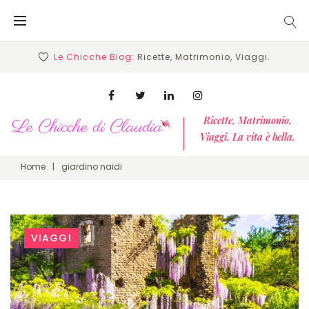
Skip
to
content
Le Chicche Blog:
Ricette, Matrimonio, Viaggi.
Facebook
Twitter
Linkedin
Instagram
Ricette, Matrimonio,
Viaggi. La vita è bella.
Home
|
giardino naidi
Tag:
VIAGGI
giardino