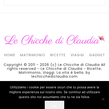
HOME
MATRIMONIO
RICETTE
VIAGGI
GADGET
Copyright © 2011 - 2026 (c)
Le Chicche di Claudia
All
rights reserved - Le Chicche di Claudia - Ricette,
Matrimonio, Viaggi. La vita è bella. by
lechicchediclaudia.com
Utilizziamo i cookie per essere sicuri che tu possa avere la
migliore esperienza sul nostro sito. Se continui ad utilizzare
questo sito noi assumiamo che tu ne sia felice.
Facebook
Twitter
Linkedin
Instagram
OK