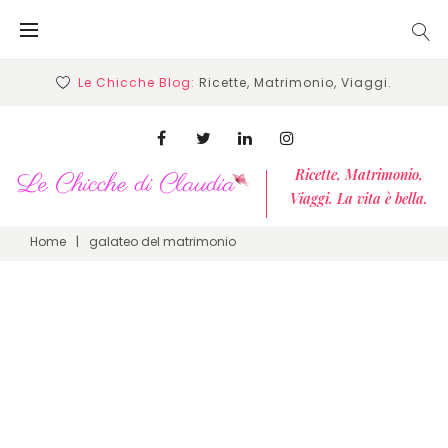
Skip
to
content
Le Chicche Blog:
Ricette, Matrimonio, Viaggi.
Facebook
Twitter
Linkedin
Instagram
Ricette, Matrimonio,
Viaggi. La vita è bella.
Home
|
galateo del matrimonio