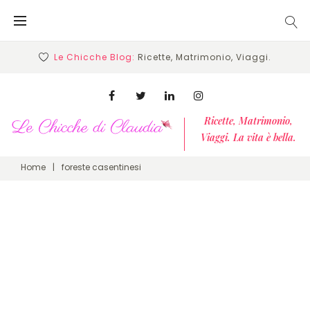
Skip
to
content
Le Chicche Blog:
Ricette, Matrimonio, Viaggi.
Facebook
Twitter
Linkedin
Instagram
Ricette, Matrimonio,
Viaggi. La vita è bella.
Home
|
foreste casentinesi