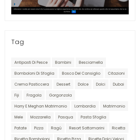
Tag
Antipasti Di Pesce
Bambini
Besciamella
Bomboloni Di Sfoglia
Bosco Del Cansiglio
Citazioni
Crema Pasticcera
Dessert
Dolce
Dolci
Dubai
Fiji
Fragola
Gorgonzola
Harry E Meghan Matrimonio
Lombardia
Matrimonio
Mele
Mozzarella
Pasqua
Pasta Sfoglia
Patate
Pizza
Ragù
Resort Sottomarini
Ricetta
Ricetta Bomboloni
Ricetta Pizza
Ricette Dolci Veloci