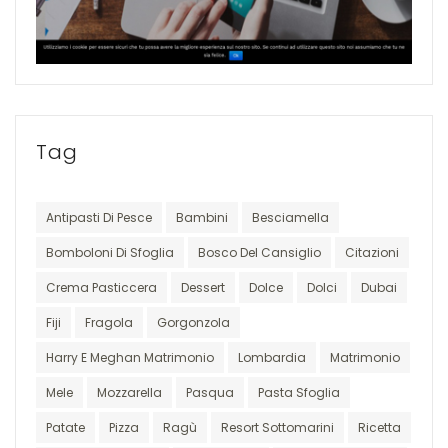
Tag
Antipasti Di Pesce
Bambini
Besciamella
Bomboloni Di Sfoglia
Bosco Del Cansiglio
Citazioni
Crema Pasticcera
Dessert
Dolce
Dolci
Dubai
Fiji
Fragola
Gorgonzola
Harry E Meghan Matrimonio
Lombardia
Matrimonio
Mele
Mozzarella
Pasqua
Pasta Sfoglia
Patate
Pizza
Ragù
Resort Sottomarini
Ricetta