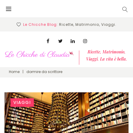
Skip
to
content
Le Chicche Blog:
Ricette, Matrimonio, Viaggi.
Facebook
Twitter
Linkedin
Instagram
Ricette, Matrimonio,
Viaggi. La vita è bella.
Home
|
dormire da scrittore
Tag:
VIAGGI
dormire