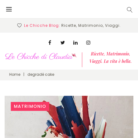
Skip
to
content
Le Chicche Blog:
Ricette, Matrimonio, Viaggi.
Facebook
Twitter
Linkedin
Instagram
Ricette, Matrimonio,
Viaggi. La vita è bella.
Home
|
degradé cake
Tag:
MATRIMONIO
degradé