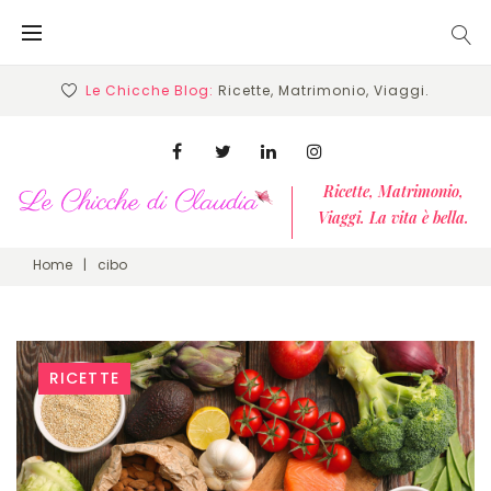
Skip
to
content
Le Chicche Blog:
Ricette, Matrimonio, Viaggi.
Facebook
Twitter
Linkedin
Instagram
Ricette, Matrimonio,
Viaggi. La vita è bella.
Home
|
cibo
Tag:
RICETTE
cibo