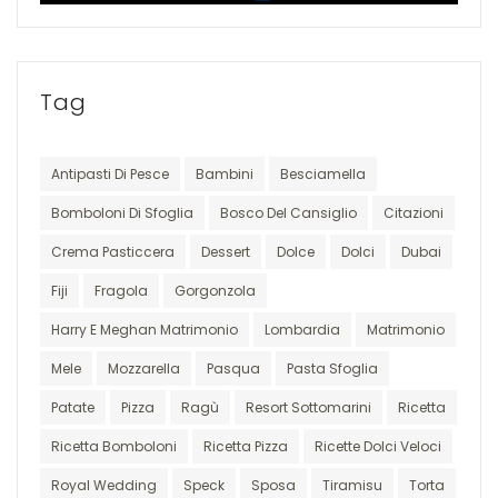
Tag
Antipasti Di Pesce
Bambini
Besciamella
Bomboloni Di Sfoglia
Bosco Del Cansiglio
Citazioni
Crema Pasticcera
Dessert
Dolce
Dolci
Dubai
Fiji
Fragola
Gorgonzola
Harry E Meghan Matrimonio
Lombardia
Matrimonio
Mele
Mozzarella
Pasqua
Pasta Sfoglia
Patate
Pizza
Ragù
Resort Sottomarini
Ricetta
Ricetta Bomboloni
Ricetta Pizza
Ricette Dolci Veloci
Royal Wedding
Speck
Sposa
Tiramisu
Torta