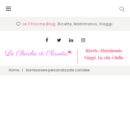
Skip
to
content
Le Chicche Blog:
Ricette, Matrimonio, Viaggi.
Facebook
Twitter
Linkedin
Instagram
Ricette, Matrimonio,
Viaggi. La vita è bella.
Home
|
bomboniere personalizzate candele