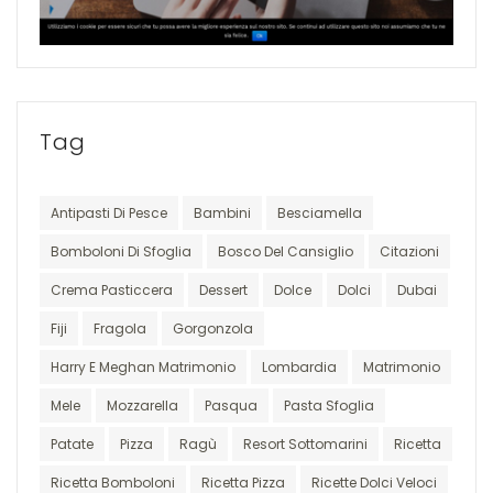
Tag
Antipasti Di Pesce
Bambini
Besciamella
Bomboloni Di Sfoglia
Bosco Del Cansiglio
Citazioni
Crema Pasticcera
Dessert
Dolce
Dolci
Dubai
Fiji
Fragola
Gorgonzola
Harry E Meghan Matrimonio
Lombardia
Matrimonio
Mele
Mozzarella
Pasqua
Pasta Sfoglia
Patate
Pizza
Ragù
Resort Sottomarini
Ricetta
Ricetta Bomboloni
Ricetta Pizza
Ricette Dolci Veloci