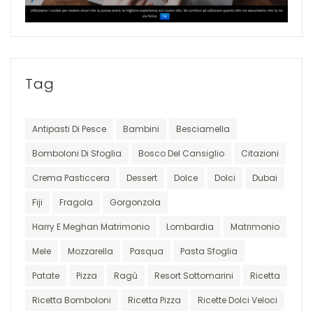
Tag
Antipasti Di Pesce
Bambini
Besciamella
Bomboloni Di Sfoglia
Bosco Del Cansiglio
Citazioni
Crema Pasticcera
Dessert
Dolce
Dolci
Dubai
Fiji
Fragola
Gorgonzola
Harry E Meghan Matrimonio
Lombardia
Matrimonio
Mele
Mozzarella
Pasqua
Pasta Sfoglia
Patate
Pizza
Ragù
Resort Sottomarini
Ricetta
Ricetta Bomboloni
Ricetta Pizza
Ricette Dolci Veloci