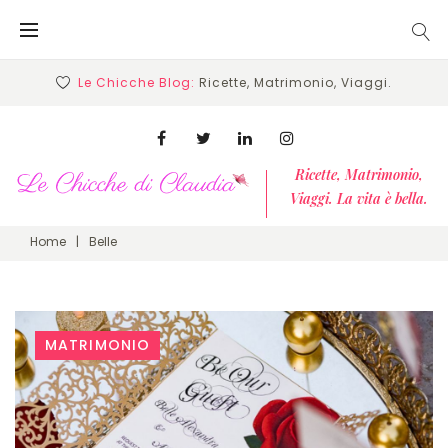
Skip
to
content
Le Chicche Blog:
Ricette, Matrimonio, Viaggi.
Facebook
Twitter
Linkedin
Instagram
Ricette, Matrimonio,
Viaggi. La vita è bella.
Home
|
Belle
Tag:
MATRIMONIO
Belle