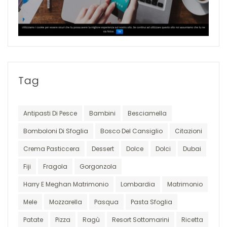
Tag
Antipasti Di Pesce
Bambini
Besciamella
Bomboloni Di Sfoglia
Bosco Del Cansiglio
Citazioni
Crema Pasticcera
Dessert
Dolce
Dolci
Dubai
Fiji
Fragola
Gorgonzola
Harry E Meghan Matrimonio
Lombardia
Matrimonio
Mele
Mozzarella
Pasqua
Pasta Sfoglia
Patate
Pizza
Ragù
Resort Sottomarini
Ricetta