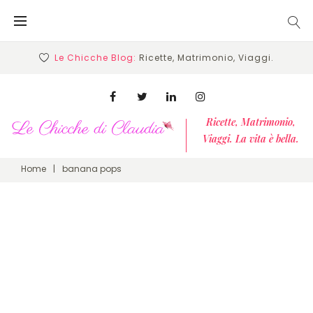
Skip
to
content
Le Chicche Blog:
Ricette, Matrimonio, Viaggi.
Facebook
Twitter
Linkedin
Instagram
Ricette, Matrimonio,
Viaggi. La vita è bella.
Home
|
banana pops