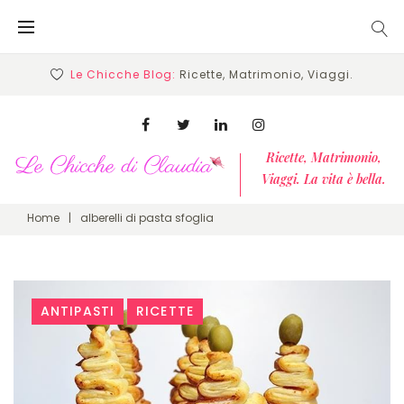
Skip
to
content
Le Chicche Blog:
Ricette, Matrimonio, Viaggi.
Facebook
Twitter
Linkedin
Instagram
Ricette, Matrimonio,
Viaggi. La vita è bella.
Home
|
alberelli di pasta sfoglia
Tag:
ANTIPASTI
RICETTE
alberelli