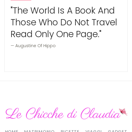
"The World Is A Book And
Those Who Do Not Travel
Read Only One Page."
Augustine Of Hippo
HOME
MATRIMONIO
RICETTE
VIAGGI
GADGET