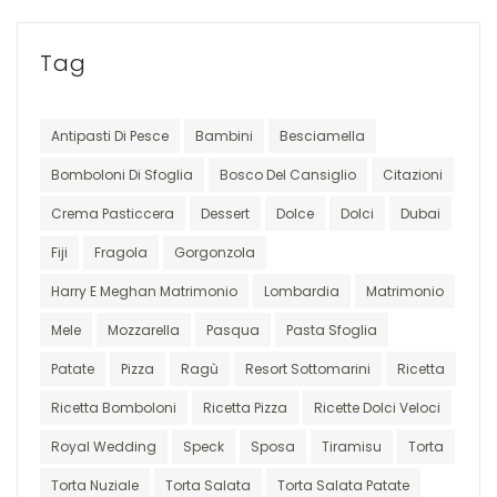
Tag
Antipasti Di Pesce
Bambini
Besciamella
Bomboloni Di Sfoglia
Bosco Del Cansiglio
Citazioni
Crema Pasticcera
Dessert
Dolce
Dolci
Dubai
Fiji
Fragola
Gorgonzola
Harry E Meghan Matrimonio
Lombardia
Matrimonio
Mele
Mozzarella
Pasqua
Pasta Sfoglia
Patate
Pizza
Ragù
Resort Sottomarini
Ricetta
Ricetta Bomboloni
Ricetta Pizza
Ricette Dolci Veloci
Royal Wedding
Speck
Sposa
Tiramisu
Torta
Torta Nuziale
Torta Salata
Torta Salata Patate